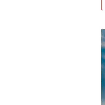
動
画
プ
レ
ー
ヤ
ー