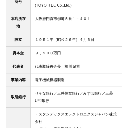
商号
(TOYO iTEC Co.,Ltd.)
本店所在
大阪府門真市柳町５番１－４０１
地
設立
１９５１年（昭和２６年）４月６日
資本金
９，９００万円
代表者
代表取締役会長 橋川 欣司
事業内容
電子機械機器製造
りそな銀行／三井住友銀行／みずほ銀行／三菱
取引銀行
UFJ銀行
・スタンデックスエレクトロニクスジャパン株式
会社