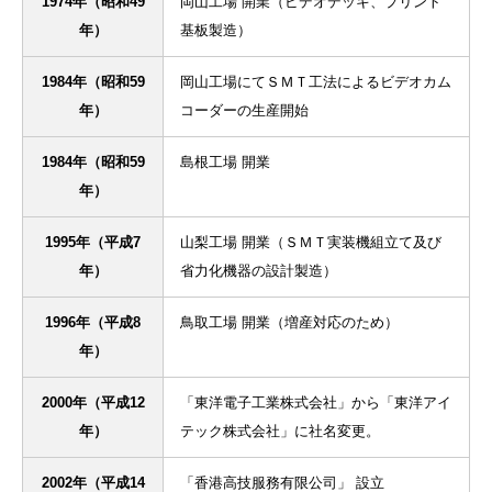
1974年（昭和49
岡山工場 開業（ビデオデッキ、プリント
年）
基板製造）
1984年（昭和59
岡山工場にてＳＭＴ工法によるビデオカム
年）
コーダーの生産開始
1984年（昭和59
島根工場 開業
年）
1995年（平成7
山梨工場 開業（ＳＭＴ実装機組立て及び
年）
省力化機器の設計製造）
1996年（平成8
鳥取工場 開業（増産対応のため）
年）
2000年（平成12
「東洋電子工業株式会社」から「東洋アイ
年）
テック株式会社」に社名変更。
2002年（平成14
「香港高技服務有限公司」 設立